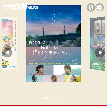
本
文
へ
ス
キ
ッ
プ