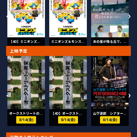
›
›
あの星が降る丘で、君とまた出会いたい。
【4D】ミニオンズ＆モンスターズ
ミニオンズ＆モンスターズ
上映予定
›
›
オークストリートの異変
【4D】オークストリートの異変
山下達郎 シアター・ライヴ PERFORMANCE 1984-2012
8/14(金)
8/14(金)
8/14(金)