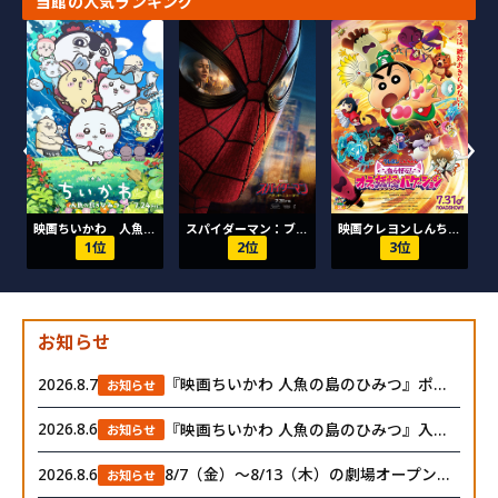
当館の人気ランキング
›
›
映画ちいかわ 人魚の島のひみつ
スパイダーマン：ブランド・ニュー・デイ
映画クレヨンしんちゃん 奇々怪々！オラの妖怪バケ～ション
1位
2位
3位
お知らせ
『映画ちいかわ 人魚の島のひみつ』ポップコーンボックス再販決定
2026.8.7
お知らせ
『映画ちいかわ 人魚の島のひみつ』入場者特典第2弾「ボンボンドロップシール」
2026.8.6
お知らせ
8/7（金）～8/13（木）の劇場オープン時間はAM8:15です
2026.8.6
お知らせ