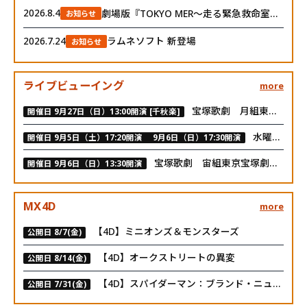
劇場版『TOKYO MER～走る緊急救命室～CAPITAL CRISIS』 【公開延期のお知らせ】
2026.8.4
お知らせ
ラムネソフト 新登場
2026.7.24
お知らせ
ライブビューイング
more
宝塚歌劇 月組東急シアターオーブ公演『NINE』ライブ中継
開催日 9月27日（日）13:00開演 [千秋楽]
水曜どうでしょう祭UNITE2026 ライブ・ビューイング
開催日 9月5日（土）17:20開演 9月6日（日）17:30開演
宝塚歌劇 宙組東京宝塚劇場公演 『黒蜥蜴』『Diamond IMPULSE（ダイヤモンド インパルス）』千秋楽 ライブ中継
開催日 9月6日（日）13:30開演
MX4D
more
【4D】ミニオンズ＆モンスターズ
公開日 8/7(金)
【4D】オークストリートの異変
公開日 8/14(金)
【4D】スパイダーマン：ブランド・ニュー・デイ
公開日 7/31(金)