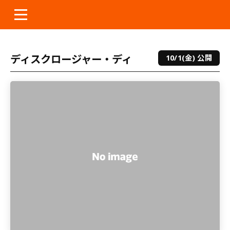
本
文
へ
ス
キ
ディスクロージャー・ディ
10/1(金) 公開
ッ
プ