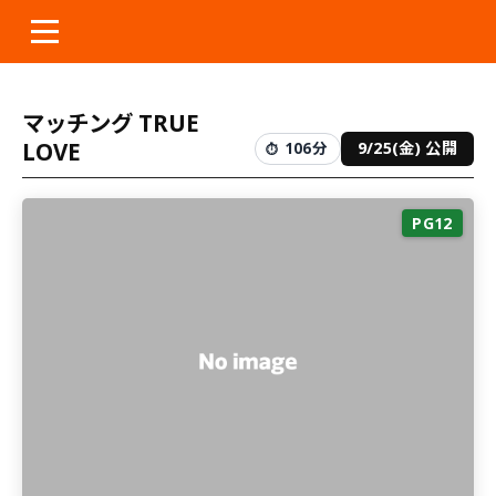
本
文
へ
ス
マッチング TRUE
キ
LOVE
9/25(金) 公開
ッ
106分
プ
PG12