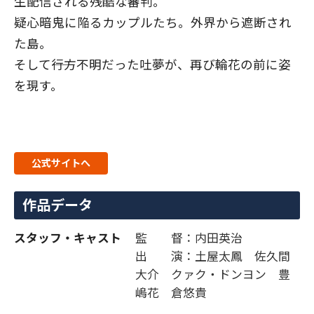
生配信される残酷な審判。
疑心暗鬼に陥るカップルたち。外界から遮断され
た島。
そして――行方不明だった吐夢が、再び輪花の前に姿
を現す。
公式サイトへ
作品データ
スタッフ・キャスト
監 督：内田英治
出 演：土屋太鳳 佐久間
大介 クァク・ドンヨン 豊
嶋花 倉悠貴