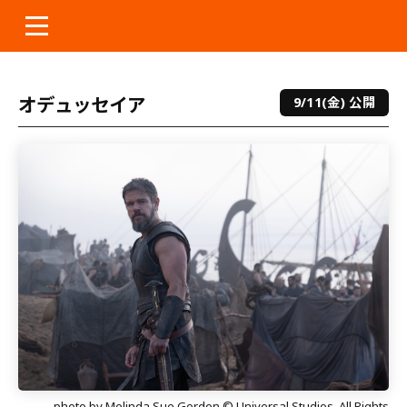
本
文
へ
ス
キ
オデュッセイア
9/11(金) 公開
ッ
プ
photo by Melinda Sue Gordon © Universal Studios. All Rights