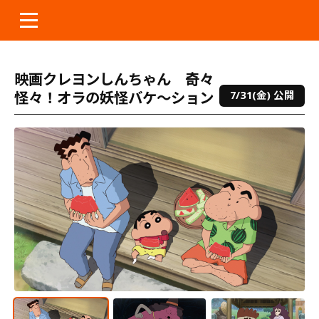
本
文
へ
ス
映画クレヨンしんちゃん 奇々
キ
怪々！オラの妖怪バケ～ション
7/31(金) 公開
ッ
プ