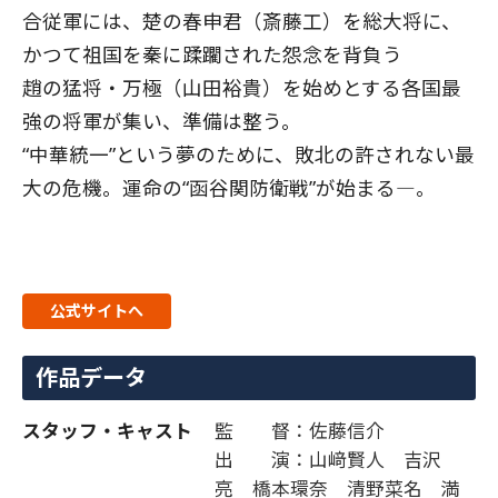
合従軍には、楚の春申君（斎藤工）を総大将に、
かつて祖国を秦に蹂躙された怨念を背負う
趙の猛将・万極（山田裕貴）を始めとする各国最
強の将軍が集い、準備は整う。
“中華統一”という夢のために、敗北の許されない最
大の危機。運命の“函谷関防衛戦”が始まる―。
公式サイトへ
作品データ
スタッフ・キャスト
監 督：佐藤信介
出 演：山﨑賢人 吉沢
亮 橋本環奈 清野菜名 満