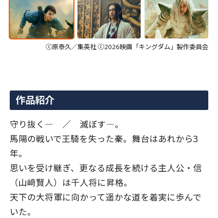
ⓒ原泰久／集英社 ⓒ2026映画「キングダム」製作委員会
作品紹介
守り抜く― ／ 滅ぼす―。
馬陽の戦いで王騎を失った秦。舞台はあれから3
年。
思いを受け継ぎ、更なる成長を続ける主人公・信
（山﨑賢人）は千人将に昇格。
天下の大将軍に向かって遥かな道を着実に歩んで
いた。