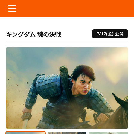
本
文
へ
ス
キ
キングダム 魂の決戦
7/17(金) 公開
ッ
プ