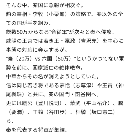
そんな中、秦国に急報が相次ぐ。
趙の宰相・李牧（小栗旬）の策略で、秦以外の全
ての国が手を組み、
総数50万からなる“合従軍”が次々と秦へ侵攻。
咸陽の王宮では若き王・嬴政（吉沢亮）を中心に
事態の対応に奔走するが、
“秦（20万）vs 六国（50万）”というかつてない軍
勢を前に、国家滅亡の絶体絶命。
中華からその名が消えようとしていた。
信は同じ若き将である蒙恬（志尊淳）や王賁（神
尾楓珠）と共に、秦の国門・函谷関へ。
更には麃公（豊川悦司）、蒙武（平山祐介）、騰
（要潤）、王翦（谷田歩）、桓騎（坂口憲二）
ら、
秦を代表する将軍が集結、