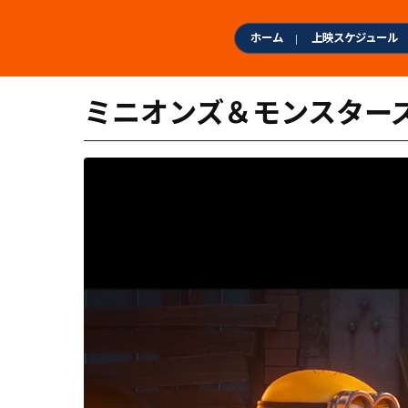
本
文
ホーム
上映スケジュール
へ
ス
キ
ミニオンズ＆モンスター
ッ
プ