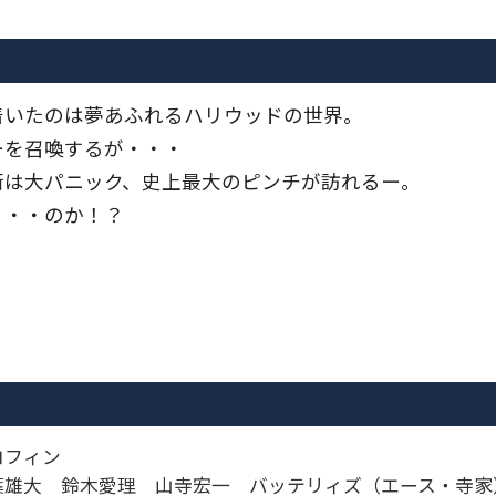
着いたのは夢あふれるハリウッドの世界。
ーを召喚するが・・・
街は大パニック、史上最大のピンチが訪れるー。
・・・のか！？
コフィン
雄大 鈴木愛理 山寺宏一 バッテリィズ（エース・寺家） 