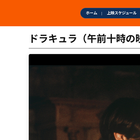
本
文
ホーム
上映スケジュール
へ
ス
キ
ドラキュラ（午前十時の映
ッ
プ