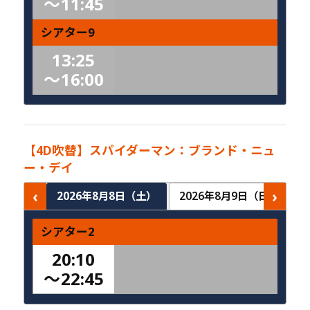
〜
11:45
シアター9
13:25
〜
16:00
【4D吹替】スパイダーマン：ブランド・ニュ
ー・デイ
‹
›
2026年8月8日（土）
2026年8月9日（日）
2
シアター2
20:10
〜
22:45