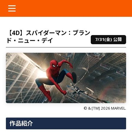
本
文
へ
ス
【4D】スパイダーマン：ブラン
キ
ド・ニュー・デイ
7/31(金) 公開
ッ
プ
© & [TM] 2026 MARVEL.
作品紹介