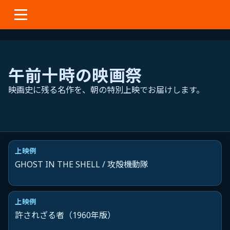
本
文
へ
ス
キ
午前十時の映画祭
ッ
プ
映画史に残る名作を、朝の特別上映でお届けします。
上映例
GHOST IN THE SHELL / 攻殻機動隊
上映例
許されざる者（1960年版）