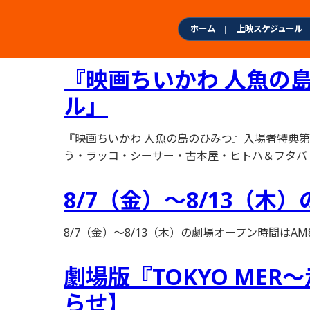
本
文
ホーム
上映スケジュール
へ
ス
『映画ちいかわ 人魚の
キ
ッ
ル」
プ
『映画ちいかわ 人魚の島のひみつ』入場者特典
う・ラッコ・シーサー・古本屋・ヒトハ＆フタバ・
8/7（金）～8/13（木
8/7（金）～8/13（木）の劇場オープン時間はAM
劇場版『TOKYO MER～
らせ】