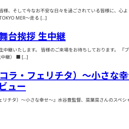
、そして今なお不安な日々を過ごされている皆様に、心よりお見舞
O MER～走る […]
舞台挨拶 生中継
拶を生中継いたします。 皆様のご来場をお待ちしております。 
継） ■ […]
cità（ピッコラ・フェリチタ）〜小
ビュー
（ピッコラ・フェリチタ）〜小さな幸せ〜』水谷豊監督、菜葉菜さんの