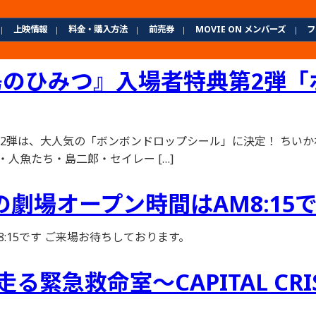
上映情報
料金・購入方法
前売券
MOVIE ON メンバーズ
フ
島のひみつ』入場者特典第2弾
第2弾は、大人気の「ボンボンドロップシール」に決定！ ちい
人魚たち・島二郎・セイレー […]
）の劇場オープン時間はAM8:15
8:15です ご来場お待ちしております。
走る緊急救命室～CAPITAL CR