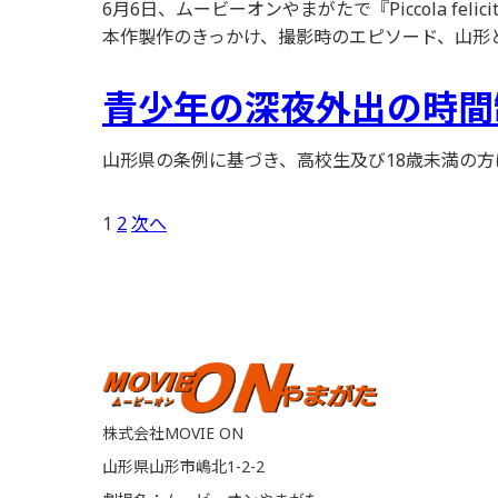
6月6日、ムービーオンやまがたで『Piccola 
本作製作のきっかけ、撮影時のエピソード、山形との
青少年の深夜外出の時間
山形県の条例に基づき、高校生及び18歳未満の方
投
1
2
次へ
稿
の
ペ
ー
ジ
株式会社MOVIE ON
山形県山形市嶋北1-2-2
送