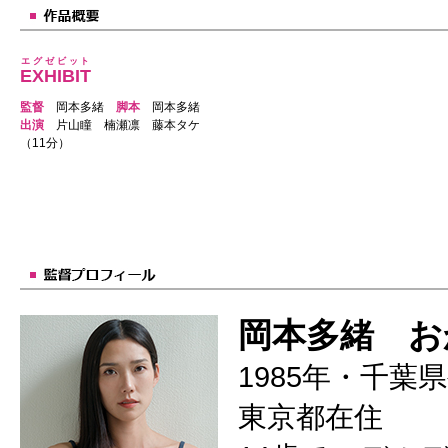
エグゼビット
EXHIBIT
監督
岡本多緒
脚本
岡本多緒
出演
片山瞳 楠瀬凛 藤本タケ
（11分）
岡本多緒 お
1985年・千葉
東京都在住